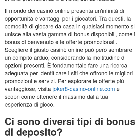
Il mondo dei casinò online presenta un'infinità di
opportunità e vantaggi per i giocatori. Tra questi, la
comodità di giocare da casa in qualsiasi momento si
unisce alla vasta gamma di bonus disponibili, come i
bonus di benvenuto e le offerte promozionali.
Scegliere il giusto casinò online può però sembrare
un compito arduo, considerando la moltitudine di
opzioni presenti. È fondamentale fare una ricerca
adeguata per identificare i siti che offrono le migliori
promozioni e servizi. Per esplorare le offerte più
vantaggiose, visita
joker8-casino-online.com
e
scopri come ottenere il massimo dalla tua
esperienza di gioco.
Ci sono diversi tipi di bonus
di deposito?