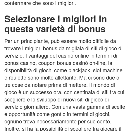
confermare che sono i migliori.
Selezionare i migliori in
questa varietà di bonus
Per un principiante, può essere molto difficile da
trovare i migliori bonus da migliaia di siti di gioco di
servizio. I vantaggi del casinò online in termini di
bonus casino, coupon bonus casinò on-line, la
disponibilità di giochi come blackjack, slot machine
e roulette sono molto allettante. Ma ci sono due o
tre cose da notare prima di mettere. Il mondo di
gioco è un successo ora, con centinaia di siti tra cui
scegliere e lo sviluppo di nuovi siti di gioco di
servizio giornaliero. Con una vasta gamma di scelte
e opportunità come gonfio in termini di giochi,
ognuno trova necessariamente per suo conto.
Inoltre, si ha la possibilità di scegliere tra giocare il