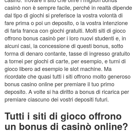
casinò non è sempre facile, perché in realtà dipende
dal tipo di giochi si preferisce la vostra volontà di
fare prima o poi un deposito, o la vostra intenzione
di farla franca con giochi gratuiti. Molti siti di gioco
offrono bonus casinò per i loro nuovi studenti e, in
alcuni casi, la concessione di questi bonus, sotto
forma di denaro contante, tasse di ingresso gratuito
a tornei per giochi di carte, per esempio, e turni di
gioco libero ad esempio le slot machine. Ma
ricordate che quasi tutti i siti offrono molto generoso
bonus casino online per premiare il tuo primo
deposito. A volte si ha diritto a bonus di ricarica per
premiare ciascuno dei vostri depositi futuri.
Tutti i siti di gioco offrono
un bonus di casinò online?